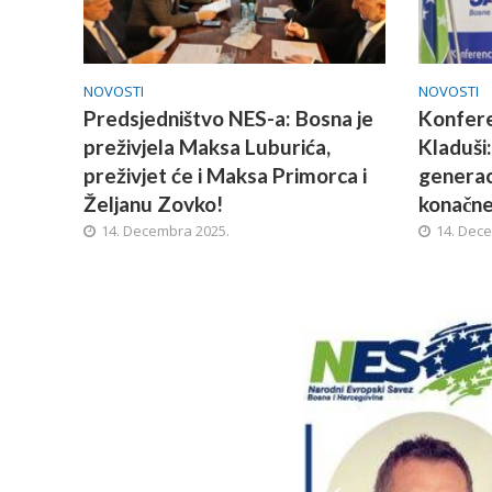
NOVOSTI
NOVOSTI
Predsjedništvo NES-a: Bosna je
Konfere
preživjela Maksa Luburića,
Kladuši
preživjet će i Maksa Primorca i
generaci
Željanu Zovko!
konačne
14. Decembra 2025.
14. Dec