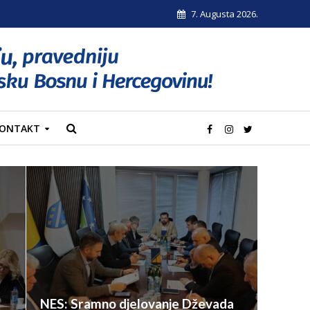
7. Augusta 2026.
ONTAKT
NES: Sramno djelovanje Dževada