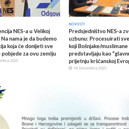
NOVOSTI
ncija NES-a u Velikoj
Predsjedništvo NES-a zv
: Na nama je da budemo
uzbunu: Procesuirati sv
ja koja će donijeti sve
koji Bošnjake/muslimane
 pobjede za ovu zemlju
predstavljaju kao “glavn
prijetnju kršćanskoj Evro
embra 2025.
14. Decembra 2025.