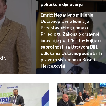
političkom djelovanju
Emrić: Negativno mišljenje
Ustavnopravne komisije
Predstavničkog doma o
Prijedlogu Zakona o državnoj
imovini je politički stav koji je u
suprotnosti sa Ustavom BiH,
i
odlukama Ustavnog suda BiH i
dr.
pravnim sistemom u Bosni i
Hercegovini