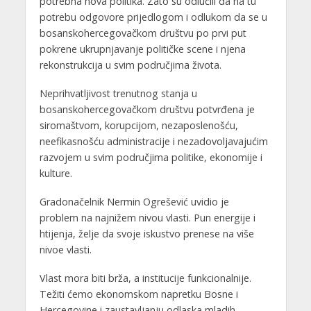
potrebna nova politika. Zato su odlučili da na tu
potrebu odgovore prijedlogom i odlukom da se u
bosanskohercegovačkom društvu po prvi put
pokrene ukrupnjavanje političke scene i njena
rekonstrukcija u svim područjima života.
Neprihvatljivost trenutnog stanja u
bosanskohercegovačkom društvu potvrđena je
siromaštvom, korupcijom, nezaposlenošću,
neefikasnošću administracije i nezadovoljavajućim
razvojem u svim područjima politike, ekonomije i
kulture.
Gradonačelnik Nermin Ogrešević uvidio je
problem na najnižem nivou vlasti. Pun energije i
htijenja, želje da svoje iskustvo prenese na više
nivoe vlasti.
Vlast mora biti brža, a institucije funkcionalnije.
Težiti ćemo ekonomskom napretku Bosne i
Hercegovine i zaustavljanju odlaska mladih.