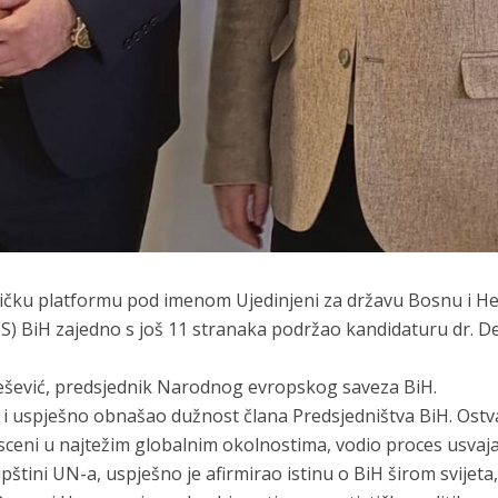
ičku platformu pod imenom Ujedinjeni za državu Bosnu i He
) BiH zajedno s još 11 stranaka podržao kandidaturu dr. De
ešević, predsjednik Narodnog evropskog saveza BiH.
 i uspješno obnašao dužnost člana Predsjedništva BiH. Ostv
eni u najtežim globalnim okolnostima, vodio proces usvaja
štini UN-a, uspješno je afirmirao istinu o BiH širom svijeta,