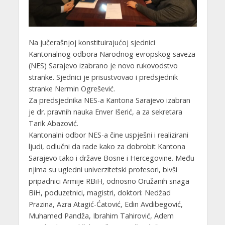
Na jučerašnjoj konstituirajućoj sjednici
Kantonalnog odbora Narodnog evropskog saveza
(NES) Sarajevo izabrano je novo rukovodstvo
stranke. Sjednici je prisustvovao i predsjednik
stranke Nermin Ogrešević.
Za predsjednika NES-a Kantona Sarajevo izabran
je dr. pravnih nauka Enver Išerić, a za sekretara
Tarik Abazović.
Kantonalni odbor NES-a čine uspješni i realizirani
ljudi, odlučni da rade kako za dobrobit Kantona
Sarajevo tako i države Bosne i Hercegovine. Među
njima su ugledni univerzitetski profesori, bivši
pripadnici Armije RBiH, odnosno Oružanih snaga
BiH, poduzetnici, magistri, doktori: Nedžad
Prazina, Azra Atagić-Ćatović, Edin Avdibegović,
Muhamed Pandža, Ibrahim Tahirović, Adem