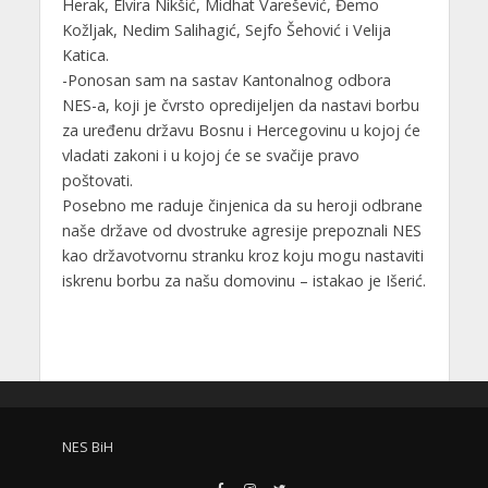
Herak, Elvira Nikšić, Midhat Varešević, Đemo
Kožljak, Nedim Salihagić, Sejfo Šehović i Velija
Katica.
-Ponosan sam na sastav Kantonalnog odbora
NES-a, koji je čvrsto opredijeljen da nastavi borbu
za uređenu državu Bosnu i Hercegovinu u kojoj će
vladati zakoni i u kojoj će se svačije pravo
poštovati.
Posebno me raduje činjenica da su heroji odbrane
naše države od dvostruke agresije prepoznali NES
kao državotvornu stranku kroz koju mogu nastaviti
iskrenu borbu za našu domovinu – istakao je Išerić.
NES BiH