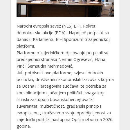
Narodni evropski savez (NES) BiH, Pokret
demokratske akcije (PDA) i Naprijed! potpisali su
danas u Parlamentu BiH Sporazum o zajedničkoj
platformi.
Platformu o zajedničkom djelovanju potpisali su
predsjednici stranaka Nermin Ogrešević, Elzina
Pirić i Šemsudin Mehmedović.
-Mi, potpisnici ove platforme, svjesni dubokih
političkih, društvenih i ekonomskih izazova s kojima
se Bosna i Hercegovina suočava, te potreba za
konsolidacijom i jačanjem političkih snaga koje
istinski zastupaju bosanskohercegovački
suverenitet, multietičnost, građanski princip i
evropski put, izražavamo svoju opredijeljenost za
zajednički politički nastup na Općim izborima 2026.
godine.