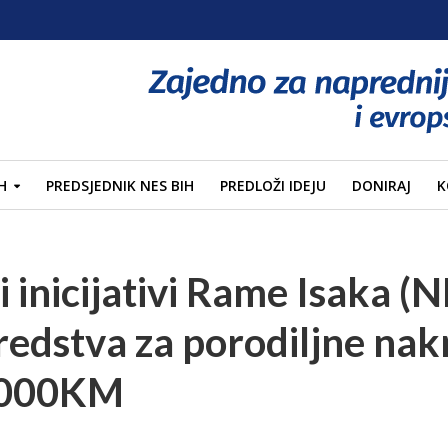
H
PREDSJEDNIK NES BIH
PREDLOŽI IDEJU
DONIRAJ
K
i inicijativi Rame Isaka (
redstva za porodiljne na
1000KM