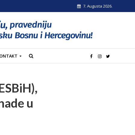
7. Augusta 2026.
ONTAKT
NESBiH),
knade u