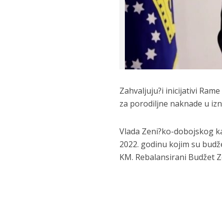
Zahvaljuju?i inicijativi Ra
za porodiljne naknade u iz
Vlada Zeni?ko-dobojskog ka
2022. godinu kojim su budže
KM. Rebalansirani Budžet Z