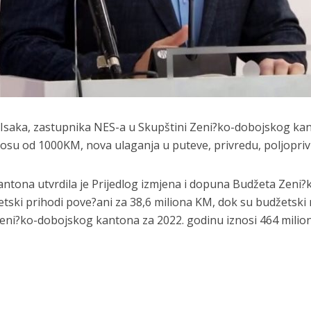
me Isaka, zastupnika NES-a u Skupštini Zeni?ko-dobojskog ka
nosu od 1000KM, nova ulaganja u puteve, privredu, poljopriv
ntona utvrdila je Prijedlog izmjena i dopuna Budžeta Zeni
tski prihodi pove?ani za 38,6 miliona KM, dok su budžetski r
eni?ko-dobojskog kantona za 2022. godinu iznosi 464 milio