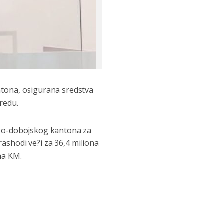
ntona, osigurana sredstva
redu.
?ko-dobojskog kantona za
ashodi ve?i za 36,4 miliona
na KM.