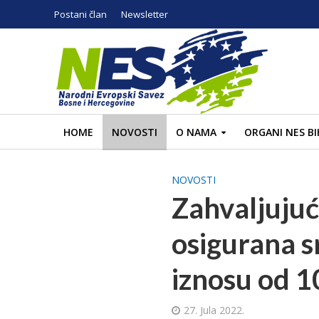
Postani član
Newsletter
HOME
NOVOSTI
O NAMA
ORGANI NES BI
NOVOSTI
Zahvaljujuć
osigurana s
iznosu od 
27. Jula 2022.