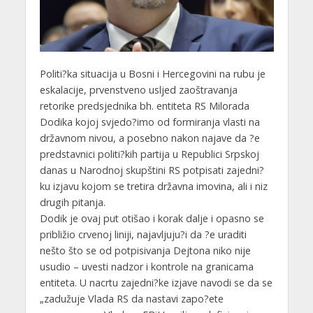
Politi?ka situacija u Bosni i Hercegovini na rubu je
eskalacije, prvenstveno usljed zaoštravanja
retorike predsjednika bh. entiteta RS Milorada
Dodika kojoj svjedo?imo od formiranja vlasti na
državnom nivou, a posebno nakon najave da ?e
predstavnici politi?kih partija u Republici Srpskoj
danas u Narodnoj skupštini RS potpisati zajedni?
ku izjavu kojom se tretira državna imovina, ali i niz
drugih pitanja.
Dodik je ovaj put otišao i korak dalje i opasno se
približio crvenoj liniji, najavljuju?i da ?e uraditi
nešto što se od potpisivanja Dejtona niko nije
usudio – uvesti nadzor i kontrole na granicama
entiteta. U nacrtu zajedni?ke izjave navodi se da se
„zadužuje Vlada RS da nastavi zapo?ete