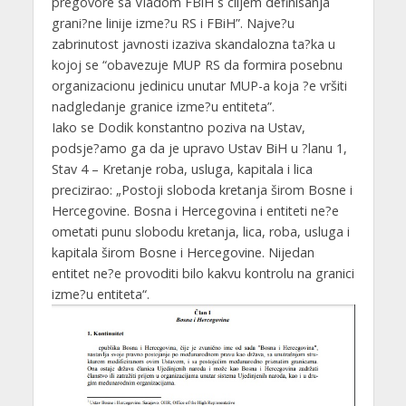
pregovore sa Vladom FBiH s ciljem definisanja
grani?ne linije izme?u RS i FBiH”. Najve?u
zabrinutost javnosti izaziva skandalozna ta?ka u
kojoj se “obavezuje MUP RS da formira posebnu
organizacionu jedinicu unutar MUP-a koja ?e vršiti
nadgledanje granice izme?u entiteta”.
Iako se Dodik konstantno poziva na Ustav,
podsje?amo ga da je upravo Ustav BiH u ?lanu 1,
Stav 4 – Kretanje roba, usluga, kapitala i lica
precizirao: „Postoji sloboda kretanja širom Bosne i
Hercegovine. Bosna i Hercegovina i entiteti ne?e
ometati punu slobodu kretanja, lica, roba, usluga i
kapitala širom Bosne i Hercegovine. Nijedan
entitet ne?e provoditi bilo kakvu kontrolu na granici
izme?u entiteta“.