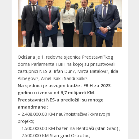
Održana je 1. redovna sjednica Predstavni?kog
doma Parlamenta FBiH na kojoj su prisustvovali
zastupnici NES-a: Irfan Duri?, Mirza Batalovi?, Ilda
Alibegovi?, Arnel Isak i Sandi Salki?.
Na sjednici je usvojen budžet FBiH za 2023.
godinu u iznosu od 6,7 milijardi KM.
Predstavnici NES-a predložili su mnoge
amandmane
:
– 2.408.000,00 KM nau?noistraživa?ki/razvojni
projekti;
–
1.500.000,00 KM bazen na Bentbaši (Stari Grad) ;
– 2.500.000 KM Stari grad Ostrožac;