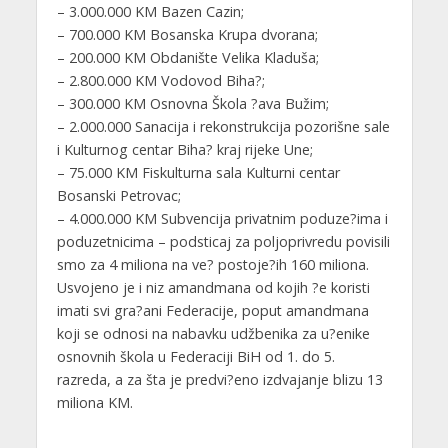
– 3.000.000 KM Bazen Cazin;
– 700.000 KM Bosanska Krupa dvorana;
– 200.000 KM Obdanište Velika Kladuša;
– 2.800.000 KM Vodovod Biha?;
– 300.000 KM Osnovna Škola ?ava Bužim;
– 2.000.000 Sanacija i rekonstrukcija pozorišne sale
i Kulturnog centar Biha? kraj rijeke Une;
– 75.000 KM Fiskulturna sala Kulturni centar
Bosanski Petrovac;
– 4.000.000 KM Subvencija privatnim poduze?ima i
poduzetnicima – podsticaj za poljoprivredu povisili
smo za 4 miliona na ve? postoje?ih 160 miliona.
Usvojeno je i niz amandmana od kojih ?e koristi
imati svi gra?ani Federacije, poput amandmana
koji se odnosi na nabavku udžbenika za u?enike
osnovnih škola u Federaciji BiH od 1. do 5.
razreda, a za šta je predvi?eno izdvajanje blizu 13
miliona KM.