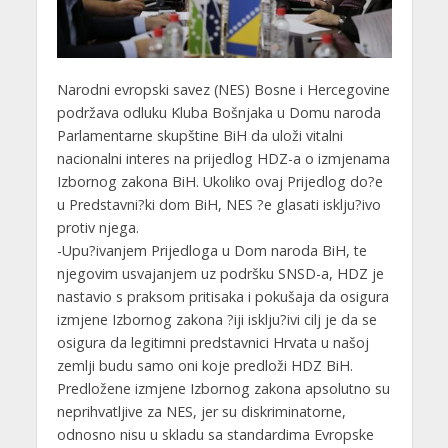
Narodni evropski savez (NES) Bosne i Hercegovine
podržava odluku Kluba Bošnjaka u Domu naroda
Parlamentarne skupštine BiH da uloži vitalni
nacionalni interes na prijedlog HDZ-a o izmjenama
Izbornog zakona BiH. Ukoliko ovaj Prijedlog do?e
u Predstavni?ki dom BiH, NES ?e glasati isklju?ivo
protiv njega.
-Upu?ivanjem Prijedloga u Dom naroda BiH, te
njegovim usvajanjem uz podršku SNSD-a, HDZ je
nastavio s praksom pritisaka i pokušaja da osigura
izmjene Izbornog zakona ?iji isklju?ivi cilj je da se
osigura da legitimni predstavnici Hrvata u našoj
zemlji budu samo oni koje predloži HDZ BiH.
Predložene izmjene Izbornog zakona apsolutno su
neprihvatljive za NES, jer su diskriminatorne,
odnosno nisu u skladu sa standardima Evropske