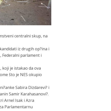
nstveni centralni skup, na
kandidati iz drugih op?ina i
, Federalni parlament i
koji je istakao da ova
i tome što je NES okupio
ni?anke Sabira Dizdarevi? i
i?anin Samir Karahasanovi?.
i Arnel Isak i Azra
ta za Parlamentarnu