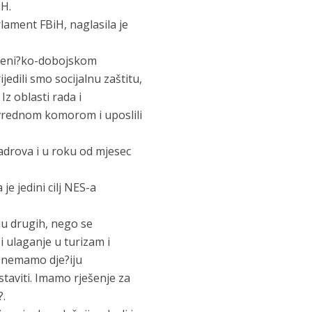
iH.
arlament FBiH, naglasila je
u Zeni?ko-dobojskom
jedili smo socijalnu zaštitu,
Iz oblasti rada i
ivrednom komorom i uposlili
kadrova i u roku od mjesec
e jedini cilj NES-a
ju drugih, nego se
 ulaganje u turizam i
e nemamo dje?iju
staviti. Imamo rješenje za
?.