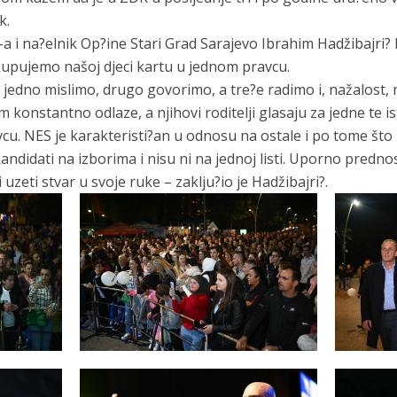
k.
 i na?elnik Op?ine Stari Grad Sarajevo Ibrahim Hadžibajri? 
kupujemo našoj djeci kartu u jednom pravcu.
t, jedno mislimo, drugo govorimo, a tre?e radimo i, nažalost
 konstantno odlaze, a njihovi roditelji glasaju za jedne te is
u. NES je karakteristi?an u odnosu na ostale i po tome što 
andidati na izborima i nisu ni na jednoj listi. Uporno predn
i uzeti stvar u svoje ruke – zaklju?io je Hadžibajri?.