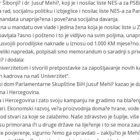
Šibonji? i dr. Jusuf Mehi?, koji je i nosilac liste NES-a za PSB
 rad, socijalnu politiku i izbjeglice i nosilac liste NES-a za P
mandata unaprije?ena i pove?ana socijalna davanja.
žena u mandatu ove vlade i jedina žena koja je nosilac liste 
ljala ?asno i pošteno i to je vidljivo na svim poljima, unapri
 usvojili porodiljske naknade u iznosu od 1.000 KM mjese?no. 
 veliki napredak, potpisali smo memorandum o saradnji s pr
i? i dodala:
niverzitetom i stvorili pretpostavke za zapošljavanje novih 
h kadrova na naš Univerzitet“.
?ki dom Parlamentarne Skupštine BiH Jusuf Mehi? kazao je da j
na i Hercegovina.
na i Hercegovina i zato svoju kampanju ne gradimo na bla?en
i. Ekonomski razvoj, ve?a proizvodnja doma?e hrane, vode i
d stvari za koje se zalažemo. Naše zdravstvo je šuplje, viš
su primorana i?i u druge države na lije?enje i to se mora zau
te povjerenje, sigurno ?emo ga opravdati – zaklju?io je Mehi