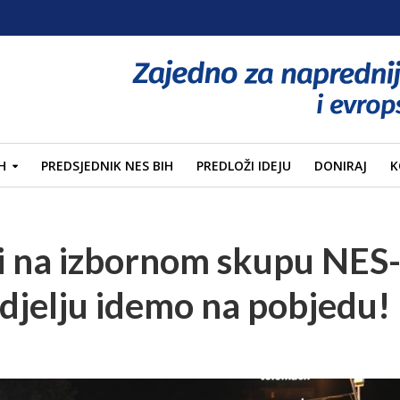
H
PREDSJEDNIK NES BIH
PREDLOŽI IDEJU
DONIRAJ
K
di na izbornom skupu NES-
edjelju idemo na pobjedu!