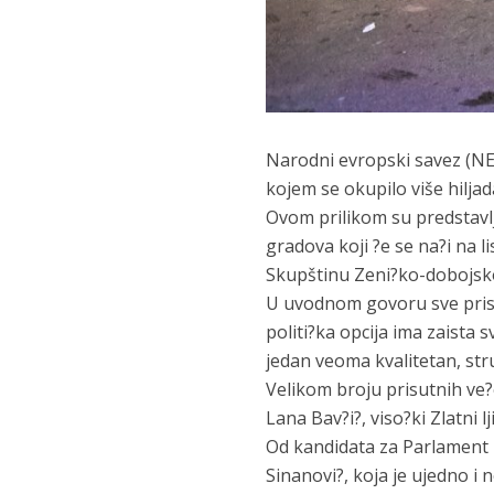
Narodni evropski savez (NES
kojem se okupilo više hilja
Ovom prilikom su predstavlje
gradova koji ?e se na?i na 
Skupštinu Zeni?ko-dobojsk
U uvodnom govoru sve prisut
politi?ka opcija ima zaista 
jedan veoma kvalitetan, str
Velikom broju prisutnih ve?
Lana Bav?i?, viso?ki Zlatni 
Od kandidata za Parlament F
Sinanovi?, koja je ujedno i 