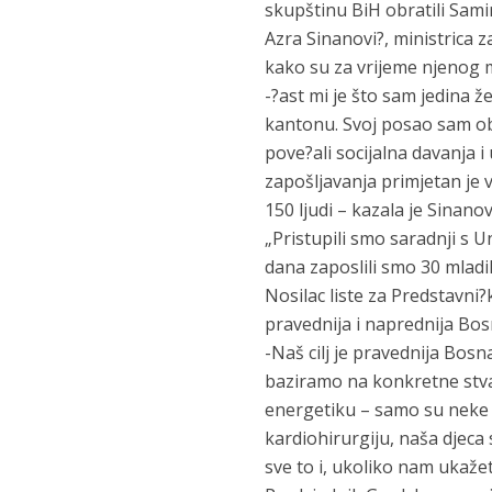
skupštinu BiH obratili Samir 
Azra Sinanovi?, ministrica za
kako su za vrijeme njenog 
-?ast mi je što sam jedina 
kantonu. Svoj posao sam obav
pove?ali socijalna davanja i
zapošljavanja primjetan je
150 ljudi – kazala je Sinanov
„Pristupili smo saradnji s U
dana zaposlili smo 30 mladi
Nosilac liste za Predstavni
pravednija i naprednija Bos
-Naš cilj je pravednija Bos
baziramo na konkretne stvar
energetiku – samo su neke o
kardiohirurgiju, naša djeca 
sve to i, ukoliko nam ukaže