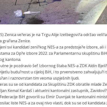
) Zenica ve?eras je na Trgu Alije Izetbegovi?a održao veli?a
da gra?ana Zenice.
ni svi kandidati zeni?kog NES-a za predstoje?e izbore, ali i 
listama za Op?e izbore 2022. za Parlamentarnu skupštinu BiH
og kantona.
ne je pozdravio šef Izbornog štaba NES-a ZDK Aldin Bjeli?, 
svijetlu budu?nost u cijeloj BiH, i to prvenstveno zahvaljuju?
u?an i raznovrstan tim veoma uspješnih ljudi.
eras su se od kandidata za Skupštinu ZDK obratile mlade Ze
ljiljan Kemal Kardaš i aktuelni kantonalni zastupnik, Zavidov
ederacije BiH govorili su Elmir Duvnjak te kantonalni ministr
nosilac liste NES-a za ovaj nivo vlasti, dok su se od kandida