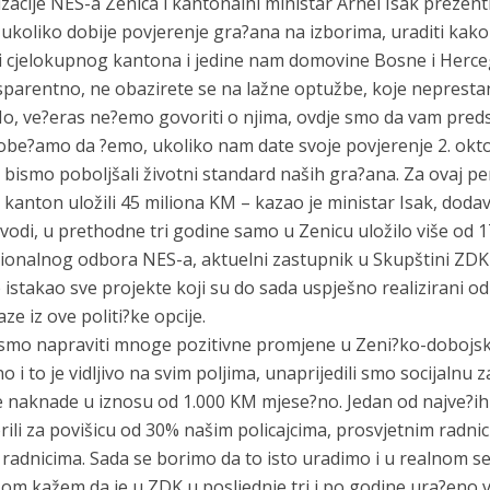
cije NES-a Zenica i kantonalni ministar Arnel Isak prezentira
 ukoliko dobije povjerenje gra?ana na izborima, uraditi kak
 i cjelokupnog kantona i jedine nam domovine Bosne i Herce
nsparentno, ne obazirete se na lažne optužbe, koje neprest
. No, ve?eras ne?emo govoriti o njima, ovdje smo da vam pre
am obe?amo da ?emo, ukoliko nam date svoje povjerenje 2. o
ko bismo poboljšali životni standard naših gra?ana. Za ovaj per
 kanton uložili 45 miliona KM – kazao je ministar Isak, doda
vodi, u prethodne tri godine samo u Zenicu uložilo više od 1
ionalnog odbora NES-a, aktuelni zastupnik u Skupštini ZDK
e istakao sve projekte koji su do sada uspješno realizirani 
ze iz ove politi?ke opcije.
i smo napraviti mnoge pozitivne promjene u Zeni?ko-doboj
 i to je vidljivo na svim poljima, unaprijedili smo socijalnu z
ske naknade u iznosu od 1.000 KM mjese?no. Jedan od najve?ih
rili za povišicu od 30% našim policajcima, prosvjetnim radni
radnicima. Sada se borimo da to isto uradimo i u realnom sek
om kažem da je u ZDK u posljednje tri i po godine ura?eno v