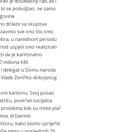
o je dosadašnji rad, ali i
o bi se poboljšao, ne samo
govine.
ano dolaze sa skupova
dstavimo sve ono što smo
ktobra, u narednom periodu
iod uspjeli smo realizirati
vši da je kantonalno
7 miliona KM.
 i delegat u Domu naroda
od Vlade Zeni?ko-dobojskog
skom kantonu. Svoj posao
aštitu, pove?ali socijalna
 problema bile su niske pla?
cima, državnim
toru, kako bismo sprije?ili
iše nego u posljednjih 20