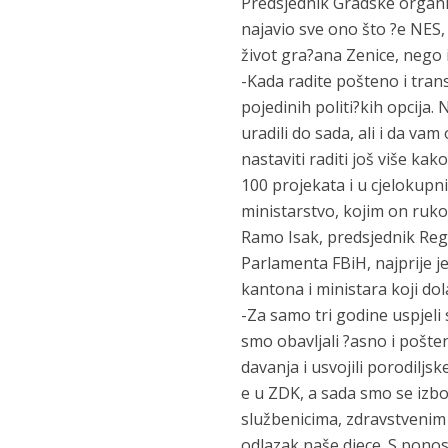
Predsjednik Gradske organiza
najavio sve ono što ?e NES,
život gra?ana Zenice, nego
-Kada radite pošteno i tra
pojedinih politi?kih opcija
uradili do sada, ali i da v
nastaviti raditi još više ka
100 projekata i u cjelokupni
ministarstvo, kojim on ruko
Ramo Isak, predsjednik Reg
Parlamenta FBiH, najprije j
kantona i ministara koji dola
-Za samo tri godine uspjel
smo obavljali ?asno i pošteno
davanja i usvojili porodilj
e u ZDK, a sada smo se izbo
službenicima, zdravstvenim 
odlazak naše djece. S ponos