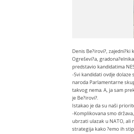
Denis Be?irovi?, zajedni?ki
Ogreševi?a, gradona?elnika 
predstavio kandidatima NES-a
-Svi kandidati ovdje dolaze
naroda Parlamentarne skupšt
takvog nema. A, ja sam prek
je Be?irovi?.
Istakao je da su naši priorit
-Komplikovana smo država, 
ubrzati ulazak u NATO, ali
strategija kako ?emo ih sti