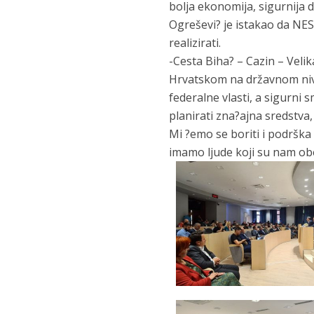
bolja ekonomija, sigurnija d
Ogreševi? je istakao da NES
realizirati.
-Cesta Biha? – Cazin – Veli
Hrvatskom na državnom nivou
federalne vlasti, a sigurni 
planirati zna?ajna sredstva,
Mi ?emo se boriti i podrška
imamo ljude koji su nam obe?