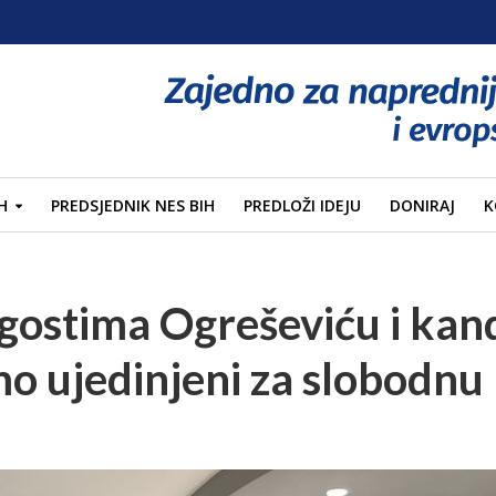
H
PREDSJEDNIK NES BIH
PREDLOŽI IDEJU
DONIRAJ
K
 gostima Ogreševiću i kan
o ujedinjeni za slobodnu