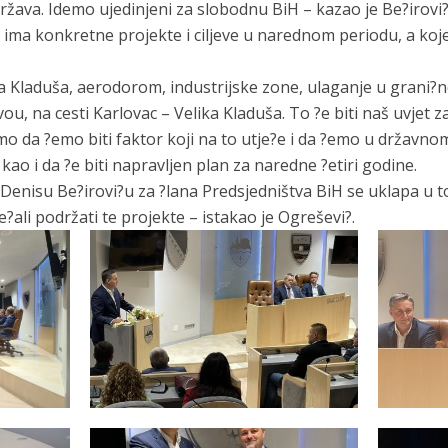
ržava. Idemo ujedinjeni za slobodnu BiH – kazao je Be?irovi?
 ima konkretne projekte i ciljeve u narednom periodu, a koje
ka Kladuša, aerodorom, industrijske zone, ulaganje u grani?ne
, na cesti Karlovac – Velika Kladuša. To ?e biti naš uvjet z
smo da ?emo biti faktor koji na to utje?e i da ?emo u državn
 kao i da ?e biti napravljen plan za naredne ?etiri godine.
 Denisu Be?irovi?u za ?lana Predsjedništva BiH se uklapa u to
ali podržati te projekte – istakao je Ogreševi?.