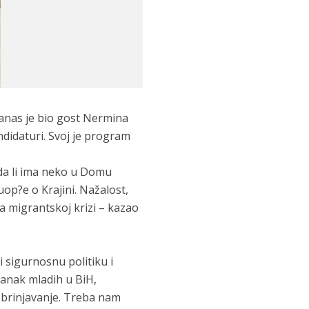
danas je bio gost Nermina
ndidaturi. Svoj je program
 da li ima neko u Domu
op?e o Krajini. Nažalost,
a migrantskoj krizi – kazao
 sigurnosnu politiku i
anak mladih u BiH,
zbrinjavanje. Treba nam