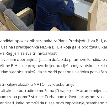
 kandidat opozicionih stranaka za ?lana Predsjedništva BiH, 
Cazina i predsjednika NES-a BiH, a koja ga je podržala u ka
 Regije 1 za sva tri nivoa vlasti.
 sa velikim obe?anjima. Ja sam došao da pitam sve kandidate
ine BiH da je progovorio ijednu rije? o migrantskoj krizi i u
idao sjednice traže?i da se održi posebna sjednica posve?en
etni ciljevi ulazak u NATO i Evropsku uniju.
ali ako se potrudimo možemo i?i naprijed. Moramo mijenjati
 nam treba pomo? struke. Treba nam državni program za ost
pendirati, kako pomo?i da riješe prvo zaposlenje, stambeno 