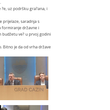
.
 ?e, uz podršku gra?ana, i
 prijelaze, saradnja s
a formiranje državne i
om budžetu ve? u prvoj godini
. Bitno je da od vrha države