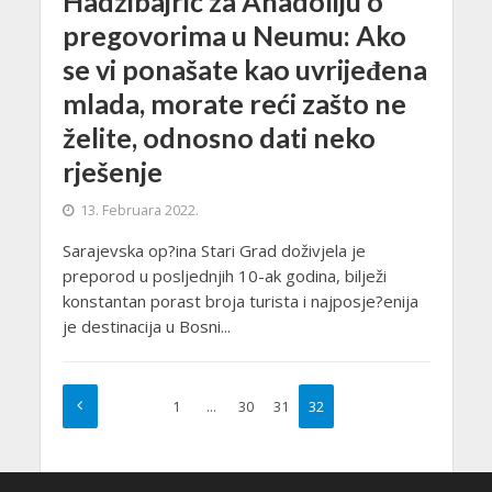
Hadžibajrić za Anadoliju o
pregovorima u Neumu: Ako
se vi ponašate kao uvrijeđena
mlada, morate reći zašto ne
želite, odnosno dati neko
rješenje
13. Februara 2022.
Sarajevska op?ina Stari Grad doživjela je
preporod u posljednjih 10-ak godina, bilježi
konstantan porast broja turista i najposje?enija
je destinacija u Bosni...
1
…
30
31
32