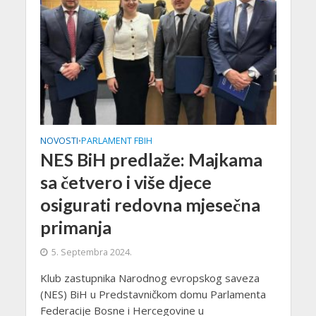
NOVOSTI
PARLAMENT FBIH
•
NES BiH predlaže: Majkama
sa četvero i više djece
osigurati redovna mjesečna
primanja
5. Septembra 2024.
Klub zastupnika Narodnog evropskog saveza
(NES) BiH u Predstavničkom domu Parlamenta
Federacije Bosne i Hercegovine u