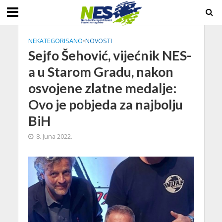
NEKATEGORISANO
•
NOVOSTI
Sejfo Šehović, vijećnik NES-
a u Starom Gradu, nakon
osvojene zlatne medalje:
Ovo je pobjeda za najbolju
BiH
8. Juna 2022.