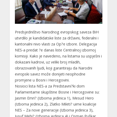
Predsjedništvo Narodnog evropskog saveza BiH
utvrdilo je kandidatske liste za državni, federalni i
kantonalni nivo vlasti za Op?e izbore. Delegacija
NES-a predat ?e danas liste Centralnoj izbornoj
komisiji. Kako je navedeno, na listama su uspješni i
dokazani kadrovi, uz veliki broj mladih,
obrazovanih ljudi, koji garantiraju da Narodni
evropski savez može donijeti neophodne
promjene u Bosni i Hercegovini.
Nosioci lista NES-a za Predstavni?ki dom
Parlamentarne skupštine Bosne i Hercegovine su:
Jasmin Emri? (Izborna jedinica 1), Mesud Hero
(Izborna jedinica 2), Zlatko Mileti? uime koalicije
NES – Za nove generacije (Izborna jedinica 3),
Jusuf Mehi? (Izborna jedinica 4) i Osman Puškar