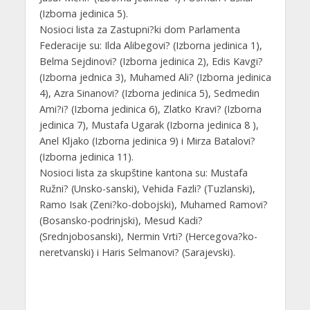
(Izborna jedinica 5).
Nosioci lista za Zastupni?ki dom Parlamenta
Federacije su: Ilda Alibegovi? (Izborna jedinica 1),
Belma Sejdinovi? (Izborna jedinica 2), Edis Kavgi?
(Izborna jednica 3), Muhamed Ali? (Izborna jedinica
4), Azra Sinanovi? (Izborna jedinica 5), Sedmedin
Ami?i? (Izborna jedinica 6), Zlatko Kravi? (Izborna
jedinica 7), Mustafa Ugarak (Izborna jedinica 8 ),
Anel Kljako (Izborna jedinica 9) i Mirza Batalovi?
(Izborna jedinica 11).
Nosioci lista za skupštine kantona su: Mustafa
Ružni? (Unsko-sanski), Vehida Fazli? (Tuzlanski),
Ramo Isak (Zeni?ko-dobojski), Muhamed Ramovi?
(Bosansko-podrinjski), Mesud Kadi?
(Srednjobosanski), Nermin Vrti? (Hercegova?ko-
neretvanski) i Haris Selmanovi? (Sarajevski).