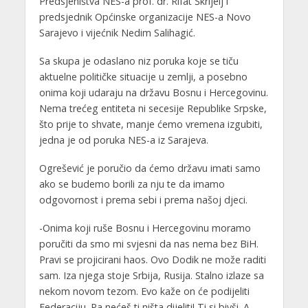
Predsjeništva NES-a prof. dr. Rifat Škrijelj i
predsjednik Općinske organizacije NES-a Novo
Sarajevo i vijećnik Nedim Salihagić.
Sa skupa je odaslano niz poruka koje se tiču
aktuelne političke situacije u zemlji, a posebno
onima koji udaraju na državu Bosnu i Hercegovinu.
Nema trećeg entiteta ni secesije Republike Srpske,
što prije to shvate, manje ćemo vremena izgubiti,
jedna je od poruka NES-a iz Sarajeva.
Ogrešević je poručio da ćemo državu imati samo
ako se budemo borili za nju te da imamo
odgovornost i prema sebi i prema našoj djeci.
-Onima koji ruše Bosnu i Hercegovinu moramo
poručiti da smo mi svjesni da nas nema bez BiH.
Pravi se projicirani haos. Ovo Dodik ne može raditi
sam. Iza njega stoje Srbija, Rusija. Stalno izlaze sa
nekom novom tezom. Evo kaže on će podijeliti
Federaciju. Pa nećeš ti ništa dijeliti! Ti si bivši. A