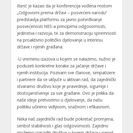
Išerić je kazao da je konferencija vođena motom
„Odgovorni prema državi – posvećeni narodu“
predstavlja platformu za javno potvrđivanje
posvećenosti NES-a principima odgovornosti,
jedinstva i razvoja, te za demonstraciju spremnosti
na proaktivno političko djelovanje u interesu
države i njenih građana.
-U vremenu izazova u kojem se nalazimo, nužno je
poduzeti konkretne korake za jačanje države i
njenih institucija. Pozivam sve članove, simpatizere
i partnere da se uključe u aktivan rad, da zajednički
stvaramo društvo koje je pravednije, sigurnije i
dostojanstvenije za sve građane. Ovo je prilika da
naše ideje pretvorimo u djelovanje, da našu
politiku učinimo vidljivom, snažnom i efikasnom.
Neka naš zajednički rad bude pokretač promjena,
simbol stabilnosti i glas odgovornosti. Zajedno
možemo izgraditi društvo u kojem država i narod