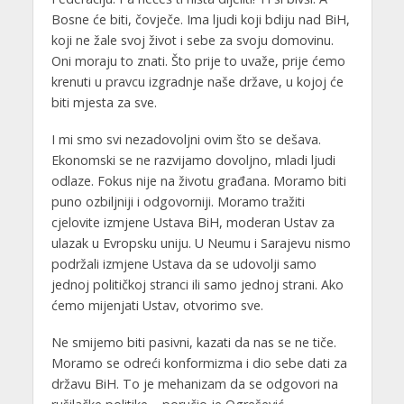
Bosne će biti, čovječe. Ima ljudi koji bdiju nad BiH,
koji ne žale svoj život i sebe za svoju domovinu.
Oni moraju to znati. Što prije to uvaže, prije ćemo
krenuti u pravcu izgradnje naše države, u kojoj će
biti mjesta za sve.
I mi smo svi nezadovoljni ovim što se dešava.
Ekonomski se ne razvijamo dovoljno, mladi ljudi
odlaze. Fokus nije na životu građana. Moramo biti
puno ozbiljniji i odgovorniji. Moramo tražiti
cjelovite izmjene Ustava BiH, moderan Ustav za
ulazak u Evropsku uniju. U Neumu i Sarajevu nismo
podržali izmjene Ustava da se udovolji samo
jednoj političkoj stranci ili samo jednoj strani. Ako
ćemo mijenjati Ustav, otvorimo sve.
Ne smijemo biti pasivni, kazati da nas se ne tiče.
Moramo se odreći konformizma i dio sebe dati za
državu BiH. To je mehanizam da se odgovori na