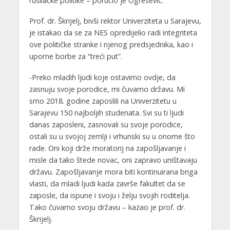
rušilačke politike – poručio je Ogrešević.
Prof. dr. Škrijelj, bivši rektor Univerziteta u Sarajevu,
je istakao da se za NES opredijelio radi integriteta
ove političke stranke i njenog predsjednika, kao i
uporne borbe za “treći put”.
-Preko mladih ljudi koje ostavimo ovdje, da
zasnuju svoje porodice, mi čuvamo državu. Mi
smo 2018. godine zaposlili na Univerzitetu u
Sarajevu 150 najboljih studenata. Svi su ti ljudi
danas zaposleni, zasnovali su svoje porodice,
ostali su u svojoj zemlji i vrhunski su u onome što
rade. Oni koji drže moratorij na zapošljavanje i
misle da tako štede novac, oni zapravo uništavaju
državu. Zapošljavanje mora biti kontinuirana briga
vlasti, da mladi ljudi kada završe fakultet da se
zaposle, da ispune i svoju i želju svojih roditelja.
Tako čuvamo svoju državu – kazao je prof. dr.
Škrijelj.