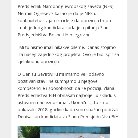
Predsjednik Narodnog evropskog saveza (NES)
Nermin Ogreševi? kazao je da je NES u
kontinuitetu stajao iza ideje da opozicija treba
imati jednog kandidata kada je u pitanju ?lan
Predsjedništva Bosne i Hercegovine.
-Mi tu nismo imali nikakve dileme. Danas stojimo
iza našeg zajedni?kog projekta. Ovo je bio ispit za
cjelokupnu opoziciju.
O Denisu Be?irovi?u mi imamo ve? odavno
pozitivan stav i ne sumnjamo u njegove
kompetencije i sposobnosti da ?e poziciju ?lana
Predsjedništva BiH obnašati najbolje i u skladu s
ustavnim nadležnostima. U kona?nici, to smo
pokazali i 2018. godine kada smo snažno podržali
Denisa kao kandidata za ?lana Predsjedništva BiH.