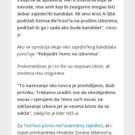
navode, ima onih koji bi zasigurno mogao biti
dobar zajedni?ki kandidat. Mi smo kroz A-SDA
podržali Denisa Be?irovi?a na prošlim izborima,
podržali bi ga i sada ako bude kandidat”,
rekao
je.
Ako se opozicija okupi oko zajedni?kog kandidata
poru?uje:
“Pobijedit ?emo na izborima”
.
Prokomentirao je i to što su raspisani izbori, ali
sredstva nisu osigurana.
“To natezanje oko novca je promišljeno, služi
pritisku. Trebamo uraditi sve da obezbjedimo
novac i vjerujem da ?emo na?i novac za
održavanje izbora jer je veoma bitno da se
održe”
, zaklju?io je lider NES-a.
Za
?ovi?evo pismo me?unarodnoj zajednici
, ali i
izjave predsjednika Hrvatske Zorana Milanovi?a,