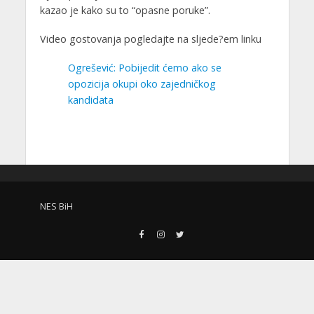
kazao je kako su to “opasne poruke”.
Video gostovanja pogledajte na sljede?em linku
Ogrešević: Pobijedit ćemo ako se
opozicija okupi oko zajedničkog
kandidata
NES BiH