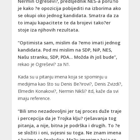
Nermin Ogreševi?, predsjednik NES-a poru?io
je kako ?e opozicija pobijediti na izborima ako
se okupi oko jednog kandidata. Smatra da za
to imaju kapacitete te da brojevi tako?er
stoje iza njihovih rezultata.
“Optimista sam, mislim da ?emo imati jednog
kandidata. Pod mi mislim na SDP, NiP, NES,
Našu stranku, SDP, PDA… Možda ih još bude”,
rekao je Ogreševi? za N1.
Kada su u pitanju imena koja se spominju u
medijima kao što su Denis Be?irovi?, Denis Zvizdi?,
Elmedin Konakovi?, Nermin Nikši? itd, kaže da svi
imaju reference.
“Bili smo nezadovoljni jer taj proces duže traje
i percepcija da je Trojka klju? rješavanja tog
pitanja, a nije, bitna je podrška i drugih. To ?e
se složiti i oni, svjesni su toga. Ne znam imena
s kojima se špekulira. Me?u imenima koja se