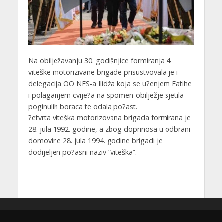
Na obilježavanju 30. godišnjice formiranja 4.
viteške motorizivane brigade prisustvovala je i
delegacija OO NES-a Ilidža koja se u?enjem Fatihe
i polaganjem cvije?a na spomen-obilježje sjetila
poginulih boraca te odala po?ast.
?etvrta viteška motorizovana brigada formirana je
28. jula 1992. godine, a zbog doprinosa u odbrani
domovine 28. jula 1994. godine brigadi je
dodijeljen po?asni naziv “viteška”.