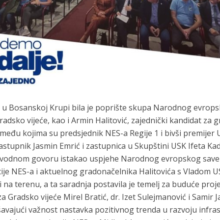
u Bosanskoj Krupi bila je poprište skupa Narodnog evropsk
Gradsko vijeće, kao i Armin Halitović, zajednički kandidat za
, među kojima su predsjednik NES-a Regije 1 i bivši premij
astupnik Jasmin Emrić i zastupnica u Skupštini USK Ifeta Kad
uvodnom govoru istakao uspjehe Narodnog evropskog savez
ije NES-a i aktuelnog gradonačelnika Halitovića s Vladom
vi na terenu, a ta saradnja postavila je temelj za buduće proje
 Gradsko vijeće Mirel Bratić, dr. Izet Sulejmanović i Samir 
šavajući važnost nastavka pozitivnog trenda u razvoju infrast