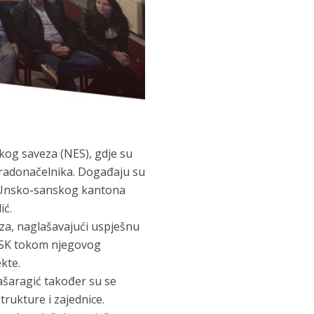
og saveza (NES), gdje su
 gradonačelnika. Događaju su
er Unsko-sanskog kantona
ić.
a, naglašavajući uspješnu
 USK tokom njegovog
kte.
Jašaragić također su se
rukture i zajednice.