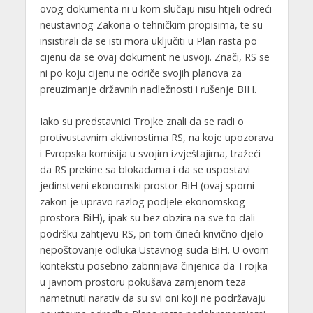
ovog dokumenta ni u kom slučaju nisu htjeli odreći
neustavnog Zakona o tehničkim propisima, te su
insistirali da se isti mora uključiti u Plan rasta po
cijenu da se ovaj dokument ne usvoji. Znači, RS se
ni po koju cijenu ne odriče svojih planova za
preuzimanje državnih nadležnosti i rušenje BIH.
Iako su predstavnici Trojke znali da se radi o
protivustavnim aktivnostima RS, na koje upozorava
i Evropska komisija u svojim izvještajima, tražeći
da RS prekine sa blokadama i da se uspostavi
jedinstveni ekonomski prostor BiH (ovaj sporni
zakon je upravo razlog podjele ekonomskog
prostora BiH), ipak su bez obzira na sve to dali
podršku zahtjevu RS, pri tom čineći krivično djelo
nepoštovanje odluka Ustavnog suda BiH. U ovom
kontekstu posebno zabrinjava činjenica da Trojka
u javnom prostoru pokušava zamjenom teza
nametnuti narativ da su svi oni koji ne podržavaju