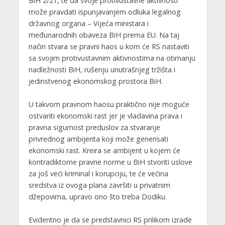
BiH 2/21, te da svoje protivustavne aktivnosti
može pravdati ispunjavanjem odluka legalnog
državnog organa – Vijeća ministara i
međunarodnih obaveza BiH prema EU. Na taj
način stvara se pravni haos u kom će RS nastaviti
sa svojim protivustavnim aktivnostima na otimanju
nadležnosti BiH, rušenju unutrašnjeg tržišta i
jedinstvenog ekonomskog prostora BiH.
U takvom pravnom haosu praktično nije moguće
ostvariti ekonomski rast jer je vladavina prava i
pravna sigurnost preduslov za stvaranje
privrednog ambijenta koji može generisati
ekonomski rast. Kreira se ambijent u kojem će
kontradiktorne pravne norme u BiH stvoriti uslove
za još veći kriminal i korupciju, te će većina
sredstva iz ovoga plana završiti u privatnim
džepovima, upravo ono što treba Dodiku.
Evidentno je da se predstavnici RS prilikom izrade