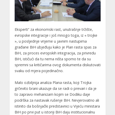
Eksperti” za ekonomski rast, unutrašnje tržište,
evropske integracije i još mnogo toga, iz « trojke
», u posljednje vrijeme u javnim nastupima
građane BiH ubjeđuju kako je Plan rasta spas za
BiH, za proces evropskih integracija, za privredu
BiH, ističući da tu nema ništa sporno te da su
spremni sa kritičarima ovog dokumenta diskutovati
svaku od mjera pojedinačno.
Malo ozbiljnija analiza Plana rasta, koji Trojka
grčevito brani ukazuje da se radi o prevari i da je
to zapravo mehanizam kojim se Dodiku daje
podrška za nastavak rušenje BiH. Nevjerovatno ali
istinito da bošnjački predstavnici u Vijeću ministara
BiH po prvi put u istoriji BiH daju institucionalnu