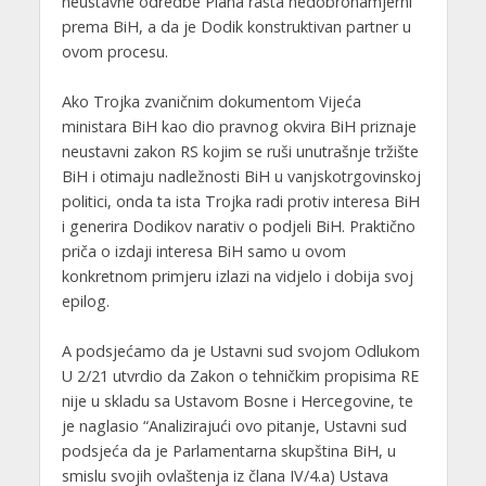
neustavne odredbe Plana rasta nedobronamjerni
prema BiH, a da je Dodik konstruktivan partner u
ovom procesu.
Ako Trojka zvaničnim dokumentom Vijeća
ministara BiH kao dio pravnog okvira BiH priznaje
neustavni zakon RS kojim se ruši unutrašnje tržište
BiH i otimaju nadležnosti BiH u vanjskotrgovinskoj
politici, onda ta ista Trojka radi protiv interesa BiH
i generira Dodikov narativ o podjeli BiH. Praktično
priča o izdaji interesa BiH samo u ovom
konkretnom primjeru izlazi na vidjelo i dobija svoj
epilog.
A podsjećamo da je Ustavni sud svojom Odlukom
U 2/21 utvrdio da Zakon o tehničkim propisima RE
nije u skladu sa Ustavom Bosne i Hercegovine, te
je naglasio “Analizirajući ovo pitanje, Ustavni sud
podsjeća da je Parlamentarna skupština BiH, u
smislu svojih ovlaštenja iz člana IV/4.a) Ustava