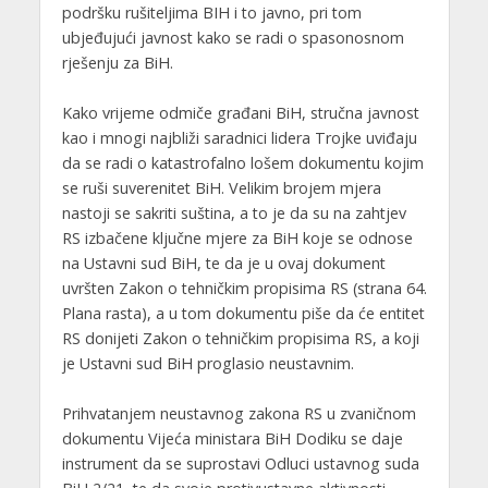
podršku rušiteljima BIH i to javno, pri tom
ubjeđujući javnost kako se radi o spasonosnom
rješenju za BiH.
Kako vrijeme odmiče građani BiH, stručna javnost
kao i mnogi najbliži saradnici lidera Trojke uviđaju
da se radi o katastrofalno lošem dokumentu kojim
se ruši suverenitet BiH. Velikim brojem mjera
nastoji se sakriti suština, a to je da su na zahtjev
RS izbačene ključne mjere za BiH koje se odnose
na Ustavni sud BiH, te da je u ovaj dokument
uvršten Zakon o tehničkim propisima RS (strana 64.
Plana rasta), a u tom dokumentu piše da će entitet
RS donijeti Zakon o tehničkim propisima RS, a koji
je Ustavni sud BiH proglasio neustavnim.
Prihvatanjem neustavnog zakona RS u zvaničnom
dokumentu Vijeća ministara BiH Dodiku se daje
instrument da se suprostavi Odluci ustavnog suda