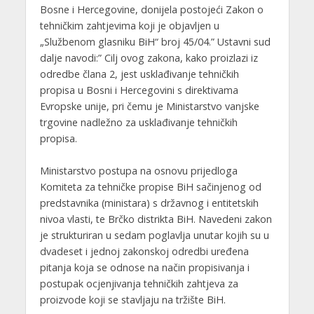
Bosne i Hercegovine, donijela postojeći Zakon o
tehničkim zahtjevima koji je objavljen u
„Službenom glasniku BiH“ broj 45/04.” Ustavni sud
dalje navodi:” Cilj ovog zakona, kako proizlazi iz
odredbe člana 2, jest usklađivanje tehničkih
propisa u Bosni i Hercegovini s direktivama
Evropske unije, pri čemu je Ministarstvo vanjske
trgovine nadležno za usklađivanje tehničkih
propisa.
Ministarstvo postupa na osnovu prijedloga
Komiteta za tehničke propise BiH sačinjenog od
predstavnika (ministara) s državnog i entitetskih
nivoa vlasti, te Brčko distrikta BiH. Navedeni zakon
je strukturiran u sedam poglavlja unutar kojih su u
dvadeset i jednoj zakonskoj odredbi uređena
pitanja koja se odnose na način propisivanja i
postupak ocjenjivanja tehničkih zahtjeva za
proizvode koji se stavljaju na tržište BiH.