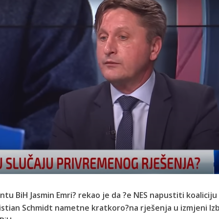
tu BiH Jasmin Emri? rekao je da ?e NES napustiti koalicij
istian Schmidt nametne kratkoro?na rješenja u izmjeni Iz