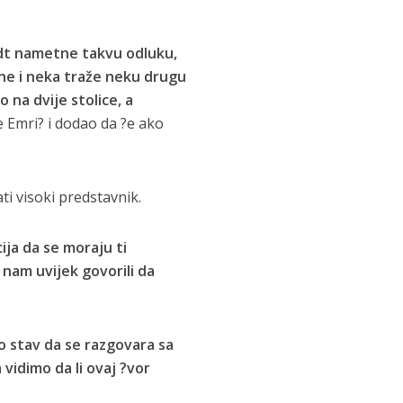
idt nametne takvu odluku,
ine i neka traže neku drugu
 na dvije stolice, a
e Emri? i dodao da ?e ako
i visoki predstavnik.
ija da se moraju ti
nam uvijek govorili da
 stav da se razgovara sa
 vidimo da li ovaj ?vor