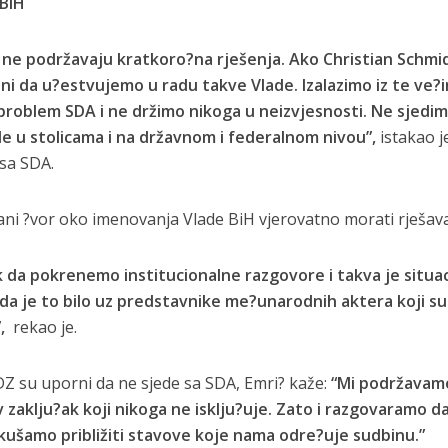
 BiH
e ne podržavaju kratkoro?na rješenja. Ako Christian Schm
jni da u?estvujemo u radu takve Vlade. Izalazimo iz te ve?
problem SDA i ne držimo nikoga u neizvjesnosti. Ne sjedimo
e u stolicama i na državnom i federalnom nivou”,
istakao j
sa SDA.
ani ?vor oko imenovanja Vlade BiH vjerovatno morati rješavat
k da pokrenemo institucionalne razgovore i takva je situac
da je to bilo uz predstavnike me?unarodnih aktera koji su 
,
rekao je.
DZ su uporni da ne sjede sa SDA, Emri? kaže:
“Mi podržavamo
v zaklju?ak koji nikoga ne isklju?uje. Zato i razgovaramo da
kušamo približiti stavove koje nama odre?uje sudbinu.”