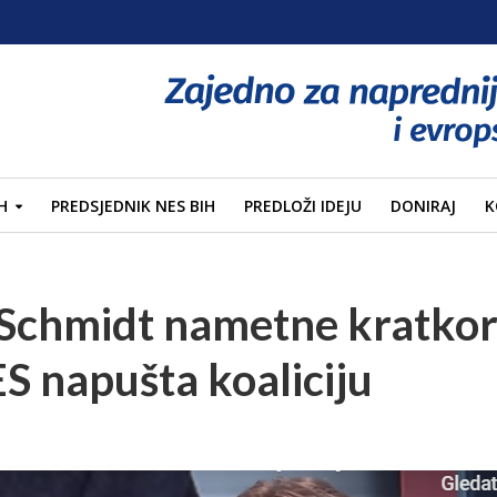
H
PREDSJEDNIK NES BIH
PREDLOŽI IDEJU
DONIRAJ
K
 Schmidt nametne kratko
ES napušta koaliciju