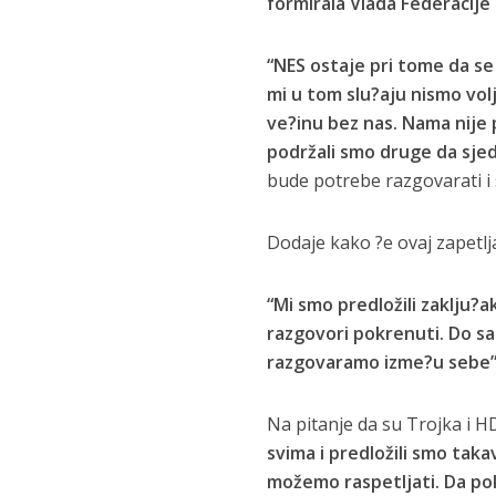
formirala Vlada Federacije
“NES ostaje pri tome da s
mi u tom slu?aju nismo vol
ve?inu bez nas. Nama nije 
podržali smo druge da sjed
bude potrebe razgovarati i 
Dodaje kako ?e ovaj zapetlj
“Mi smo predložili zaklju?a
razgovori pokrenuti. Do sa
razgovaramo izme?u sebe”
Na pitanje da su Trojka i H
svima i predložili smo taka
možemo raspetljati. Da po