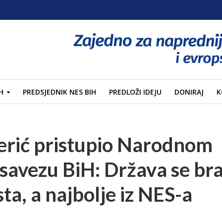
H
PREDSJEDNIK NES BIH
PREDLOŽI IDEJU
DONIRAJ
K
šerić pristupio Narodnom
avezu BiH: Država se bran
ta, a najbolje iz NES-a