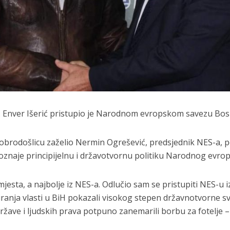
r. Enver Išerić pristupio je Narodnom evropskom savezu Bos
dobrodošlicu zaželio Nermin Ogrešević, predsjednik NES-a, p
poznaje principijelnu i državotvornu politiku Narodnog evro
mjesta, a najbolje iz NES-a. Odlučio sam se pristupiti NES-u
ranja vlasti u BiH pokazali visokog stepen državnotvorne svij
ržave i ljudskih prava potpuno zanemarili borbu za fotelje – 