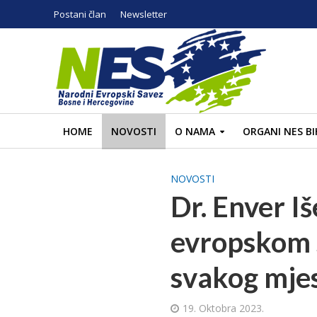
Postani član
Newsletter
HOME
NOVOSTI
O NAMA
ORGANI NES BI
NOVOSTI
Dr. Enver I
evropskom s
svakog mjes
19. Oktobra 2023.