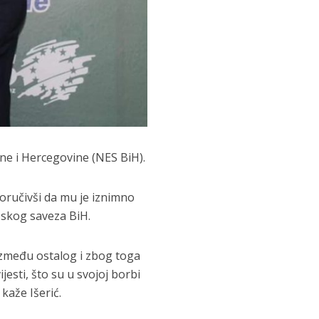
ne i Hercegovine (NES BiH).
oručivši da mu je iznimno
pskog saveza BiH.
 između ostalog i zbog toga
esti, što su u svojoj borbi
kaže Išerić.